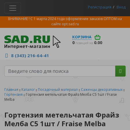
Регистрация
Вход
ВНИМАНИЕ ! С 1 марта 2024 года оформление заказов ОПТОМ на
сайте
opt.sad.ru
КОРЗИНА
0
0.00
позиций на
8 (343) 216-64-41
Главная
Каталог
Посадочный материал
Саженцы декоративных
Гортензия
Гортензия метельчатая Фрайз Мелба С5 1шт / Fraise
Melba
Гортензия метельчатая Фрайз
Мелба С5 1шт / Fraise Melba