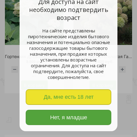
Для доступа на сайт
необходимо подтвердить
возраст
На сайте представлены
пиротехнические изделия бытового
назначения и потенциально опасные
газосодержащие товары бытового
назначения, при продаже которых
Гортензия древовидная Лайм Рики С20 1шт/Hydrangea arborescens LIME RICKEY
Гортензия метельчатая Гарден Лайтс Вайтлайт С5 1шт /Garden Lights Whitelight
установлены возрастные
8 800 руб.
3 620 руб.
ограничения. Для доступа на сайт
подтвердите, пожалуйста, свое
шт
шт
совершеннолетие.
В корзину
В корзину
Да, мне есть 18 лет
Нет, я младше