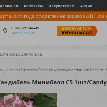
деоканал
Контакты
Покупателям
Акции
арта 2024 года оформление заказов ОПТОМ 
8 (343) 216-64-41
КУПИТЬ ОПТОМ
Заказать звонок
ПЕРЕЙТИ НА САЙТ
екоративных
Гортензия
Гортензия древовидная Кандибель Минибелл С5
андибель Минибелл С5 1шт/Candybe