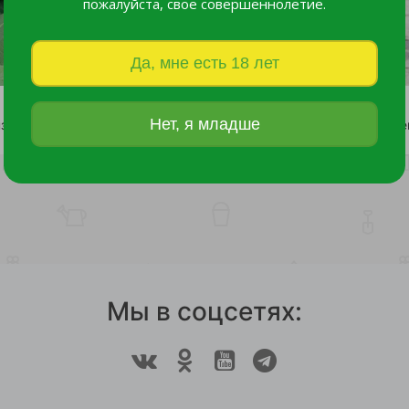
пожалуйста, свое совершеннолетие.
Да, мне есть 18 лет
Нет, я младше
Гортензия древовидная Лайм Рики С20 1шт/Hydrangea arborescens LIME RICKEY
8 800 руб.
1 810 руб.
Мы в соцсетях: