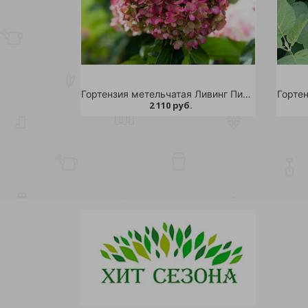
Гортензия метельчатая Ливинг Пинки Промис С2 1шт /Living Pinky Promise
2 110 руб.