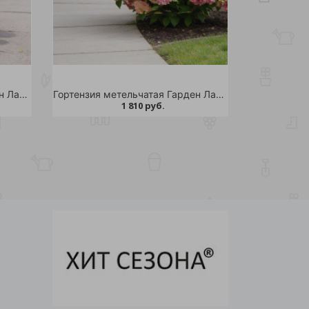
Гортензия метельчатая Гарден Лайтс Пинклайт С2 1шт /Garden Lights Pinklight
Гортензия метельчатая Гарден Лайтс Редлайт С2 1шт /Garden Lights Redlight
1 810 руб.