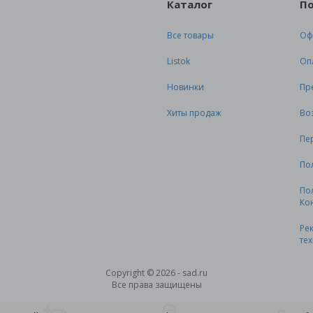
Каталог
П
Все товары
Оф
Listok
Оп
Новинки
Пр
Хиты продаж
Во
Пе
По
По
Ко
Ре
те
Copyright © 2026 - sad.ru
Все права защищены