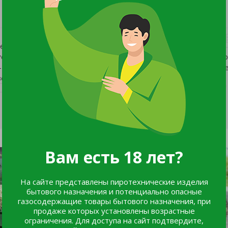
зеленения идеально подойдёт гортензия древовидная
старник (высотой до 90 см) не требует сложного ухода и хо
— крупные плотные соцветия шаровидной формы, которые м
зовую.
Вам есть 18 лет?
На сайте представлены пиротехнические изделия
бытового назначения и потенциально опасные
газосодержащие товары бытового назначения, при
продаже которых установлены возрастные
ограничения. Для доступа на сайт подтвердите,