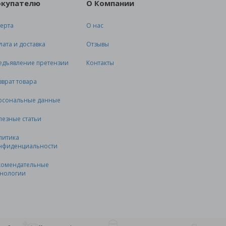
окупателю
О Компании
ерта
О нас
лата и доставка
Отзывы
едъявление претензии
Контакты
зврат товара
рсональные данные
лезные статьи
литика
нфиденциальности
комендательные
хнологии