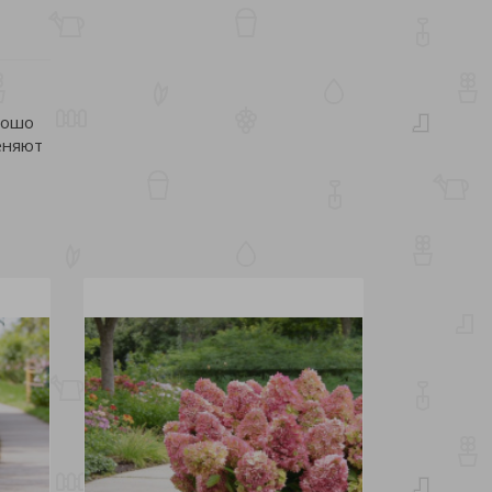
рошо
еняют