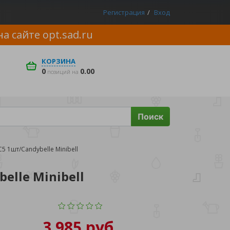
Регистрация
Вход
на сайте
opt.sad.ru
КОРЗИНА
0
0.00
позиций на
Поиск
 1шт/Candybelle Minibell
lle Minibell
3 985 руб.