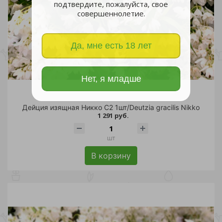
подтвердите, пожалуйста, свое
совершеннолетие.
Да, мне есть 18 лет
Нет, я младше
Дейция изящная Никко С2 1шт/Deutzia gracilis Nikko
1 291 руб.
шт
В корзину