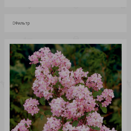
Фильтр
Подбор параметров
Розничная
1 239
1 460.50
1 682
1 903.50
2 125
Сезон
Вид
Дейция (
11
)