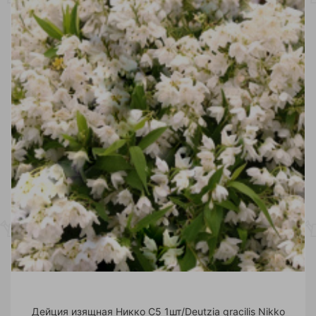
Дейция изящная Никко С5 1шт/Deutzia gracilis Nikko