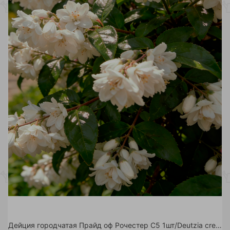
Дейция городчатая Прайд оф Рочестер С5 1шт/Deutzia crenata Pride of Rochester