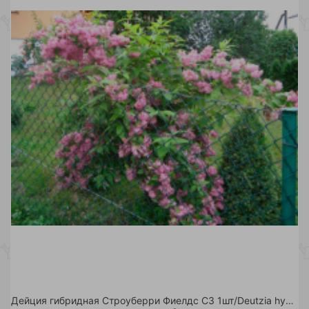
Дейция гибридная Строуберри Фиелдс С3 1шт/Deutzia hybrida Strawberry Fields