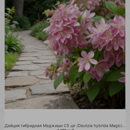
Дейция гибридная Мэджишн С5 шт /Deutzia hybrida Magicien