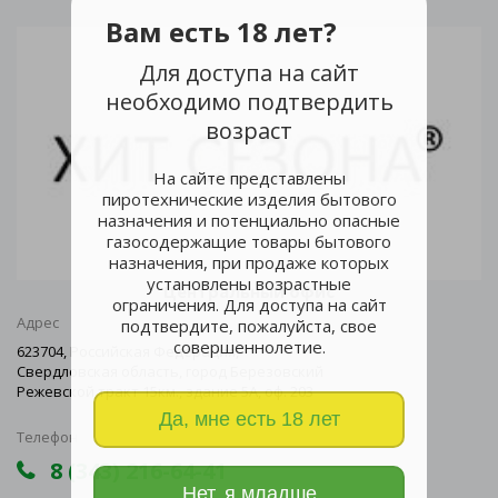
Вам есть 18 лет?
Для доступа на сайт
необходимо подтвердить
возраст
На сайте представлены
пиротехнические изделия бытового
назначения и потенциально опасные
газосодержащие товары бытового
назначения, при продаже которых
установлены возрастные
Центральный офис
ограничения. Для доступа на сайт
Адрес
подтвердите, пожалуйста, свое
совершеннолетие.
623704, Российская Федерация,
Свердловская область, город Березовский
Режевской тракт 15км., здание 5А, оф. 203
Да, мне есть 18 лет
Телефон
8 (343) 216-64-41
Нет, я младше