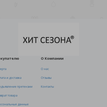
окупателю
О Компании
ерта
О нас
лата и доставка
Отзывы
едъявление претензии
Контакты
зврат товара
рсональные данные