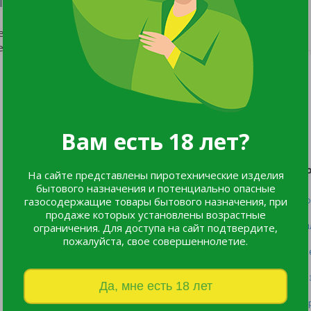
ествует.
еню сайта.
Мы в соцсетях:
Вам есть 18 лет?
Каталог
П
На сайте представлены пиротехнические изделия
бытового назначения и потенциально опасные
газосодержащие товары бытового назначения, при
Все товары
Оф
продаже которых установлены возрастные
Listok
Оп
ограничения. Для доступа на сайт подтвердите,
пожалуйста, свое совершеннолетие.
Новинки
Пр
Хиты продаж
Во
Да, мне есть 18 лет
Пе