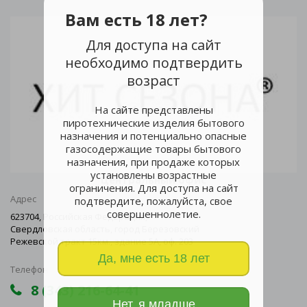
Вам есть 18 лет?
Для доступа на сайт
необходимо подтвердить
возраст
На сайте представлены
пиротехнические изделия бытового
назначения и потенциально опасные
газосодержащие товары бытового
назначения, при продаже которых
установлены возрастные
Центральный офис
ограничения. Для доступа на сайт
Адрес
подтвердите, пожалуйста, свое
совершеннолетие.
623704, Российская Федерация,
Свердловская область, город Березовский
Режевской тракт 15км., здание 5А, оф. 203
Да, мне есть 18 лет
Телефон
8 (343) 216-64-41
Нет, я младше