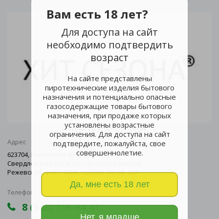
Вам есть 18 лет?
Для доступа на сайт
необходимо подтвердить
возраст
На сайте представлены
пиротехнические изделия бытового
назначения и потенциально опасные
газосодержащие товары бытового
назначения, при продаже которых
установлены возрастные
Центральный офис
ограничения. Для доступа на сайт
Адрес
подтвердите, пожалуйста, свое
совершеннолетие.
623704, Российская Федерация,
Свердловская область, город Березовский
Режевской тракт 15км., здание 5А, оф. 203
Да, мне есть 18 лет
Телефон
8 (343) 216-64-41
Нет, я младше