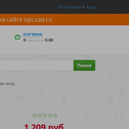
Регистрация
Вход
на сайте
opt.sad.ru
КОРЗИНА
0
0.00
позиций на
Поиск
ter Jenny
1 209 руб.