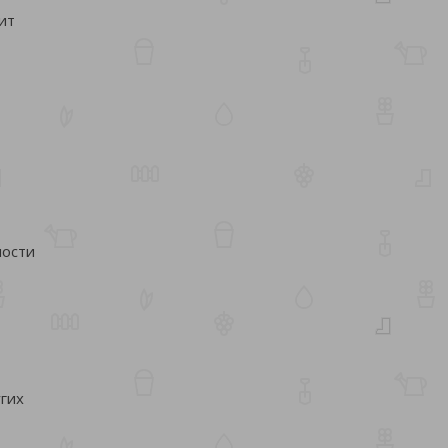
ит
ности
гих