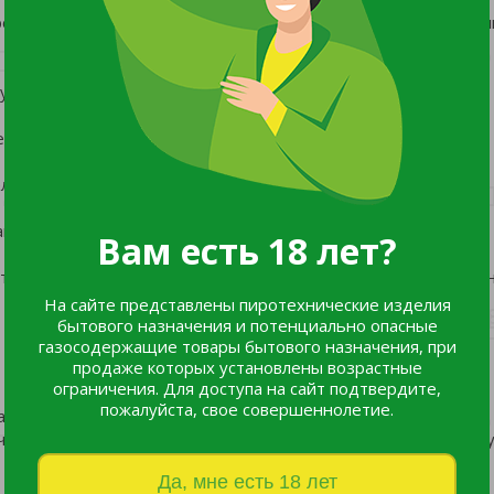
рованная, нейтральной или слабощелочной реакции. Не терп
асушливые периоды требует полива.
ез укрытия в средней полосе России.
льно устойчива к мучнистой росе и ржавчине.
анней осенью), черенкованием.
Вам есть 18 лет?
тся обрезать до высоты 10–15 см для поддержания компакт
На сайте представлены пиротехнические изделия
бытового назначения и потенциально опасные
газосодержащие товары бытового назначения, при
продаже которых установлены возрастные
ограничения. Для доступа на сайт подтвердите,
пожалуйста, свое совершеннолетие.
алконах;
читками, декоративными злаками, многолетними астрами дру
Да, мне есть 18 лет