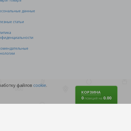
зврат товара
рсональные данные
лезные статьи
литика
нфиденциальности
комендательные
хнологии
бработку файлов
cookie
.
КОРЗИНА
0
0.00
позиций на