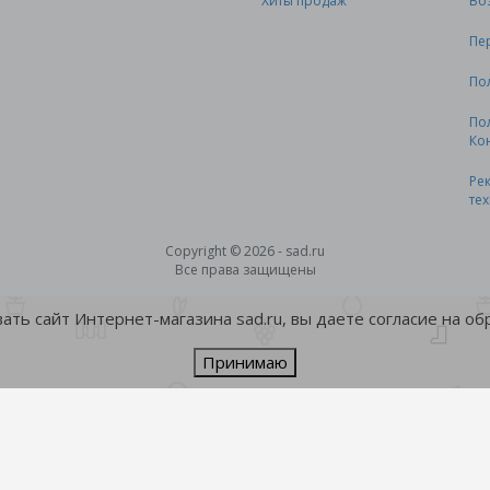
Хиты продаж
Во
Пе
По
По
Ко
Ре
те
Copyright © 2026 - sad.ru
Все права защищены
ть сайт Интернет-магазина sad.ru, вы даете согласие на о
Принимаю