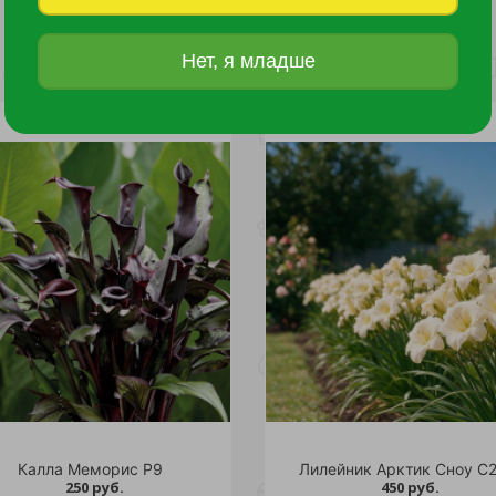
Нет, я младше
Калла Меморис Р9
Лилейник Арктик Сноу С2
250 руб.
450 руб.