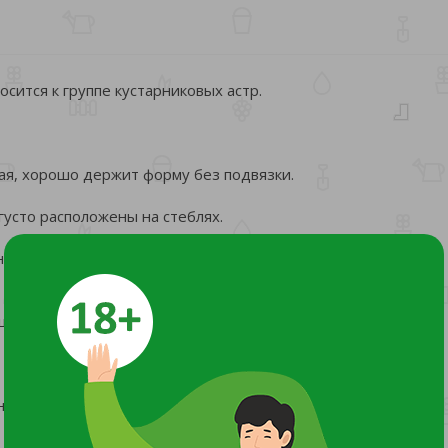
осится к группе кустарниковых астр.
ная, хорошо держит форму без подвязки.
густо расположены на стеблях.
а жёлтая, контрастная. Диаметр цветка — 3–4 см. Соцветия
цветущий сорт).
нечные участки; в полутени цветение может быть менее