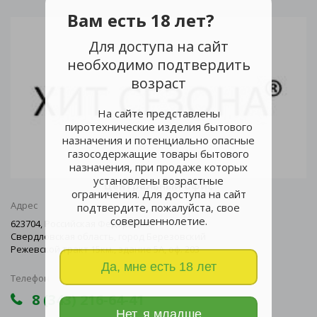
Вам есть 18 лет?
Для доступа на сайт
необходимо подтвердить
возраст
На сайте представлены
пиротехнические изделия бытового
назначения и потенциально опасные
газосодержащие товары бытового
назначения, при продаже которых
установлены возрастные
Центральный офис
ограничения. Для доступа на сайт
Адрес
подтвердите, пожалуйста, свое
совершеннолетие.
623704, Российская Федерация,
Свердловская область, город Березовский
Режевской тракт 15км., здание 5А, оф. 203
Да, мне есть 18 лет
Телефон
8 (343) 216-64-41
Нет, я младше