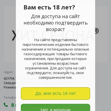
Вам есть 18 лет?
Для доступа на сайт
необходимо подтвердить
возраст
На сайте представлены
пиротехнические изделия бытового
назначения и потенциально опасные
газосодержащие товары бытового
назначения, при продаже которых
установлены возрастные
Центральный офис
ограничения. Для доступа на сайт
Адрес
подтвердите, пожалуйста, свое
совершеннолетие.
623704, Российская Федерация,
Свердловская область, город Березовский
Режевской тракт 15км., здание 5А, оф. 203
Да, мне есть 18 лет
Телефон
8 (343) 216-64-41
Нет, я младше