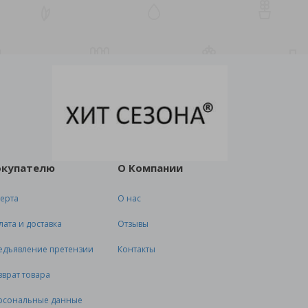
окупателю
О Компании
ерта
О нас
лата и доставка
Отзывы
едъявление претензии
Контакты
зврат товара
рсональные данные