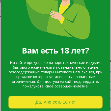
ествует.
еню сайта.
Мы в соцсетях:
Вам есть 18 лет?
Каталог
П
На сайте представлены пиротехнические изделия
бытового назначения и потенциально опасные
газосодержащие товары бытового назначения, при
Все товары
Оф
продаже которых установлены возрастные
Listok
Оп
ограничения. Для доступа на сайт подтвердите,
пожалуйста, свое совершеннолетие.
Новинки
Пр
Хиты продаж
Во
Да, мне есть 18 лет
Пе