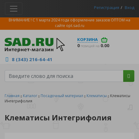
Регистрация
Вход
ВНИМАНИЕ ! С 1 марта 2024 года оформление заказов ОПТОМ на
сайте
opt.sad.ru
КОРЗИНА
0
0.00
позиций на
8 (343) 216-64-41
Главная
Каталог
Посадочный материал
Клематисы
Клематисы
Интегрифолия
Клематисы Интегрифолия