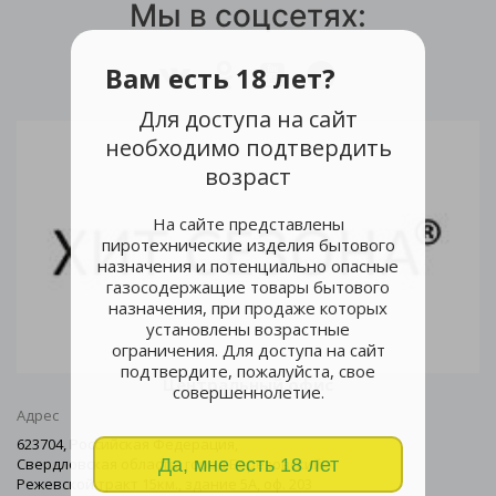
Мы в соцсетях:
Вам есть 18 лет?
Для доступа на сайт
необходимо подтвердить
возраст
На сайте представлены
пиротехнические изделия бытового
назначения и потенциально опасные
газосодержащие товары бытового
назначения, при продаже которых
установлены возрастные
ограничения. Для доступа на сайт
подтвердите, пожалуйста, свое
Центральный офис
совершеннолетие.
Адрес
623704, Российская Федерация,
Да, мне есть 18 лет
Свердловская область, город Березовский
Режевской тракт 15км., здание 5А, оф. 203