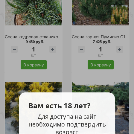
Сосна кедровая стланиковая Глоб С7 (высота 20-25см) 1шт /Pinus pumila Globe
Сосна горная Пумилио С10 h 20-40 1шт
9 450 руб.
7 425 руб.
шт
шт
В корзину
В корзину
Вам есть 18 лет?
Для доступа на сайт
необходимо подтвердить
возраст