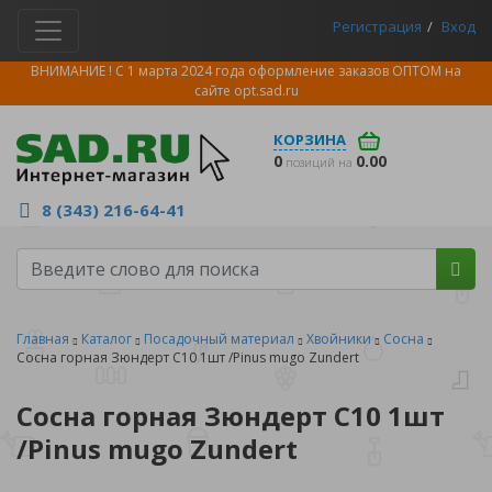
Регистрация
Вход
ВНИМАНИЕ ! С 1 марта 2024 года оформление заказов ОПТОМ на
сайте
opt.sad.ru
КОРЗИНА
0
0.00
позиций на
8 (343) 216-64-41
Главная
Каталог
Посадочный материал
Хвойники
Сосна
Сосна горная Зюндерт С10 1шт /Pinus mugo Zundert
Сосна горная Зюндерт С10 1шт
/Pinus mugo Zundert