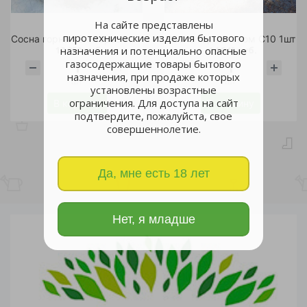
На сайте представлены
пиротехнические изделия бытового
Сосна горная Винтерзон С30 1шт
Сосна горная Гном С10 1шт
13 050 руб.
14 940 руб.
назначения и потенциально опасные
газосодержащие товары бытового
назначения, при продаже которых
шт
шт
установлены возрастные
ограничения. Для доступа на сайт
В корзину
В корзину
подтвердите, пожалуйста, свое
совершеннолетие.
Да, мне есть 18 лет
Нет, я младше