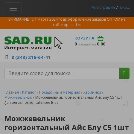
Регистрация
Вход
ВНИМАНИЕ ! С 1 марта 2024 года оформление заказов ОПТОМ на
сайте
opt.sad.ru
КОРЗИНА
0
0.00
позиций на
8 (343) 216-64-41
Главная
Каталог
Посадочный материал
Хвойники
Можжевельник
Можжевельник горизонтальный Айс Блу С5 1шт
/Juniperus horizontalis Icee Blue
Можжевельник
горизонтальный Айс Блу С5 1шт