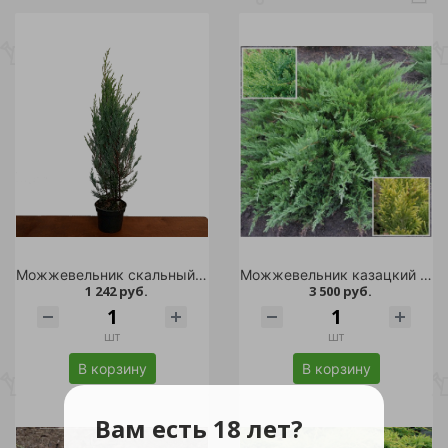
Можжевельник скальный Мунглоу С2 1шт/Juniperus scopulorum Moonglow
Можжевельник казацкий Тамарисцифолия С7,5 25-30 1ш/Juniperus sabina Tamariscifolia
1 242 руб.
3 500 руб.
шт
шт
В корзину
В корзину
Вам есть 18 лет?