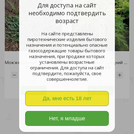
Для доступа на сайт
необходимо подтвердить
возраст
На сайте представлены
пиротехнические изделия бытового
назначения и потенциально опасные
газосодержащие товары бытового
назначения, при продаже которых
установлены возрастные
Можжевельник горизонтальный Джейд Ривер С10шт/Juniperus horizontalis Jade River
Можжевельник средний Голдкиссен С20 1шт/Juniperus media Goldkissen
3 050 руб.
7 800 руб.
ограничения. Для доступа на сайт
подтвердите, пожалуйста, свое
совершеннолетие.
шт
шт
В корзину
В корзину
Да, мне есть 18 лет
Нет, я младше