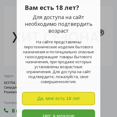
Вам есть 18 лет?
Для доступа на сайт
необходимо подтвердить
возраст
На сайте представлены
пиротехнические изделия бытового
назначения и потенциально опасные
газосодержащие товары бытового
назначения, при продаже которых
установлены возрастные
Центральный офис
ограничения. Для доступа на сайт
Адрес
подтвердите, пожалуйста, свое
совершеннолетие.
623704, Российская Федерация,
Свердловская область, город Березовский
Режевской тракт 15км., здание 5А, оф. 203
Да, мне есть 18 лет
Телефон
8 (343) 216-64-41
Нет, я младше