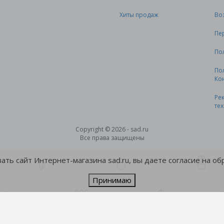
Хиты продаж
Во
Пе
По
По
Ко
Ре
те
Copyright © 2026 - sad.ru
Все права защищены
ть сайт Интернет-магазина sad.ru, вы даете согласие на о
Принимаю