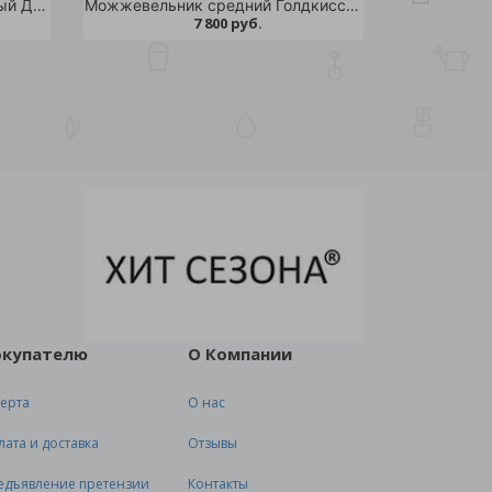
Можжевельник горизонтальный Джейд Ривер С10шт/Juniperus horizontalis Jade River
Можжевельник средний Голдкиссен С20 1шт/Juniperus media Goldkissen
7 800 руб.
окупателю
О Компании
ерта
О нас
лата и доставка
Отзывы
едъявление претензии
Контакты