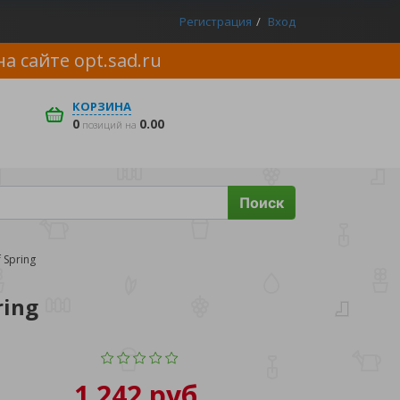
Регистрация
Вход
на сайте
opt.sad.ru
КОРЗИНА
0
0.00
позиций на
Поиск
 Spring
ring
1 242 руб.