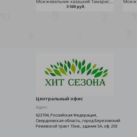
Можжевельник казацкий Тамарисцифолия С7,5 25-30 1ш/Juniperus sabina Tamariscifolia
3 500 руб.
Центральный офис
Адрес
623704, Российская Федерация,
Свердловская область, город Березовский
Режевской тракт 15км., здание 5А, оф. 203