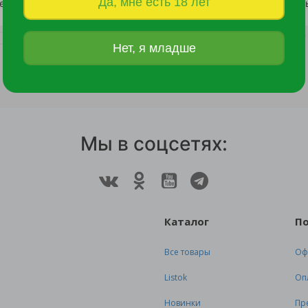
Да, мне есть 18 лет
Можжевельник скальный Мунглоу С2 1шт/Juniperus scopulorum Moonglow
1 242 руб.
3 050 руб.
Нет, я младше
Мы в соцсетях:
Каталог
П
Все товары
Оф
Listok
Оп
Новинки
Пр