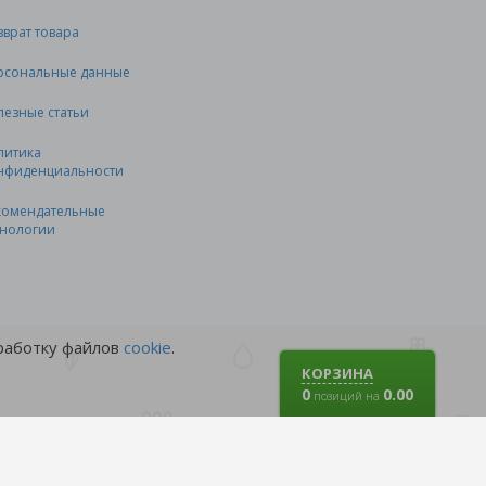
зврат товара
рсональные данные
лезные статьи
литика
нфиденциальности
комендательные
хнологии
бработку файлов
cookie
.
КОРЗИНА
0
0.00
позиций на