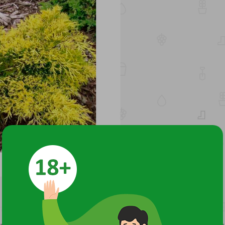
етре до 0,8м, хвоя ярко-желтая мелкая, светолюбив, морозост