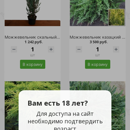
Можжевельник скальный Мунглоу С2 1шт/Juniperus scopulorum Moonglow
Можжевельник казацкий Тамарисцифолия С7,5 25-30 1ш/Juniperus sabina Tamariscifolia
1 242 руб.
3 500 руб.
шт
шт
В корзину
В корзину
Вам есть 18 лет?
Для доступа на сайт
необходимо подтвердить
возраст