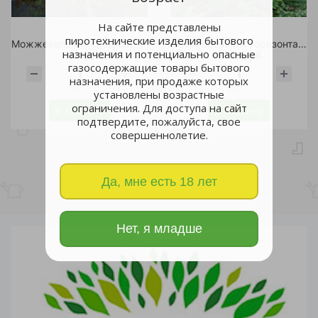
На сайте представлены
пиротехнические изделия бытового
Можжевельник средний Голдкиссен С20 1шт/Juniperus media Goldkissen
Можжевельник горизонтальный Вилтони С11 1шт
назначения и потенциально опасные
7 800 руб.
5 700 руб.
газосодержащие товары бытового
назначения, при продаже которых
шт
шт
установлены возрастные
ограничения. Для доступа на сайт
В корзину
В корзину
подтвердите, пожалуйста, свое
совершеннолетие.
Да, мне есть 18 лет
Нет, я младше