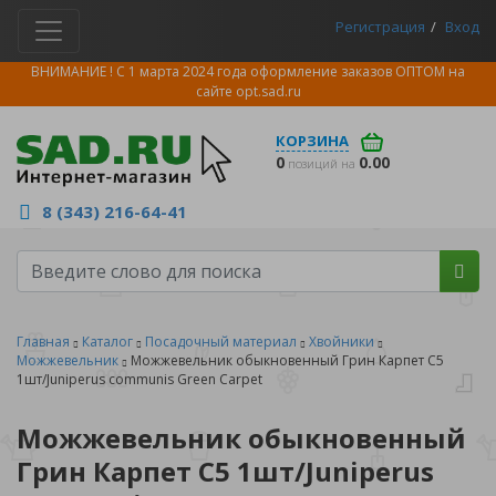
Регистрация
Вход
ВНИМАНИЕ ! С 1 марта 2024 года оформление заказов ОПТОМ на
сайте
opt.sad.ru
КОРЗИНА
0
0.00
позиций на
8 (343) 216-64-41
Главная
Каталог
Посадочный материал
Хвойники
Можжевельник
Можжевельник обыкновенный Грин Карпет С5
1шт/Juniperus communis Green Carpet
Можжевельник обыкновенный
Грин Карпет С5 1шт/Juniperus