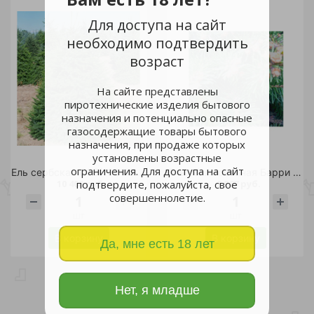
Для доступа на сайт
необходимо подтвердить
возраст
На сайте представлены
пиротехнические изделия бытового
назначения и потенциально опасные
газосодержащие товары бытового
назначения, при продаже которых
установлены возрастные
ограничения. Для доступа на сайт
Ель сербская С60(100-120см) 1шт/Picea omorika
Ель обыкновенная Барри С3 1шт/Picea abies Barryi
10 400 руб.
2 867 руб.
подтвердите, пожалуйста, свое
совершеннолетие.
шт
шт
В корзину
В корзину
Да, мне есть 18 лет
Нет, я младше