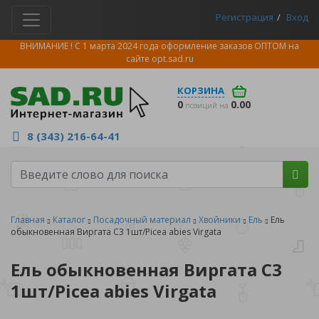
Регистрация
Вход
ВНИМАНИЕ ! С 1 марта 2024 года оформление заказов ОПТОМ на
сайте
opt.sad.ru
КОРЗИНА
0
0.00
позиций на
8 (343) 216-64-41
Главная
Каталог
Посадочный материал
Хвойники
Ель
Ель
обыкновенная Виргата С3 1шт/Picea abies Virgata
Ель обыкновенная Виргата С3
1шт/Picea abies Virgata