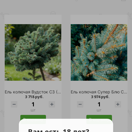
Ель колючая Вудсток С3 (20-30) 1шт/Picea pungens Woodstock
Ель колючая Супер Блю Сидлинг С5/Super blue seedling
3 718 руб.
3 974 руб.
шт
шт
В корзину
В корзину
Вам есть 18 лет?