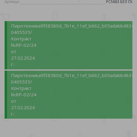
Артикул
РС5883 БЕЗ СК
Пиротехника
9f38580d_7b1e_11ef_b662_b05adabb4834_
0405535/
Контракт
№RP-02/24
от
27.02.2024
г.:
Пиротехника
9f38580d_7b1e_11ef_b662_b05adabb4834_
0405535/
Контракт
№RP-02/24
от
27.02.2024
г.: