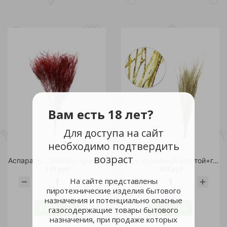
Вам есть 18 лет?
Для доступа на сайт
необходимо подтвердить
возраст
Аспарагус Триферн краш. красный 60
Бирч крашеный золотой+глиттер 1 пучок
105 руб.
803 руб.
На сайте представлены
пиротехнические изделия бытового
шт
шт
назначения и потенциально опасные
В корзину
В корзину
газосодержащие товары бытового
назначения, при продаже которых