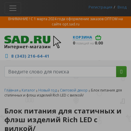
Регистрация
Вход
ВНИМАНИЕ ! С 1 марта 2024 года оформление заказов ОПТОМ на
сайте
opt.sad.ru
КОРЗИНА
0
0.00
позиций на
8 (343) 216-64-41
Главная
Каталог
Новый год
Световой декор
Блок питания для
статичных и флэш изделий Rich LED с вилкой/
Блок питания для статичных и
флэш изделий Rich LED с
вилкой/