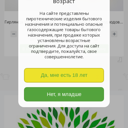
возраст
На сайте представлены
пиротехнические изделия бытового
Гирлянда 20 светодиодов "Роса" 2м, белый свет, на батарейках
Гирлянда 20 светодиодов "Роса" 2м, теплый белый свет, на батарейках
назначения и потенциально опасные
107 руб.
107 руб.
газосодержащие товары бытового
назначения, при продаже которых
шт
шт
установлены возрастные
ограничения. Для доступа на сайт
В корзину
В корзину
подтвердите, пожалуйста, свое
совершеннолетие.
Да, мне есть 18 лет
Нет, я младше