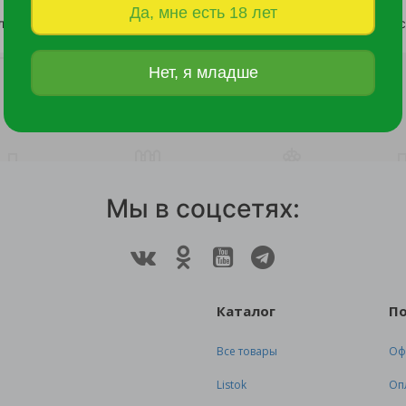
Да, мне есть 18 лет
Шар елочный d60мм в ассортименте 1 шт
18 руб.
16 руб.
Нет, я младше
Мы в соцсетях:
Каталог
П
Все товары
Оф
Listok
Оп