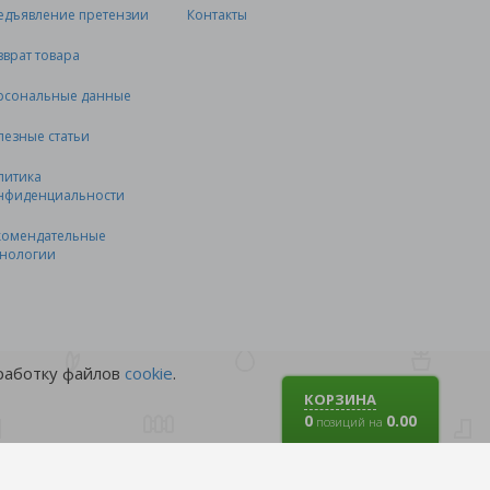
едъявление претензии
Контакты
зврат товара
рсональные данные
лезные статьи
литика
нфиденциальности
комендательные
хнологии
бработку файлов
cookie
.
КОРЗИНА
0
0.00
позиций на