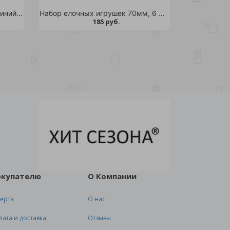
Шар елочный d60мм, темно синий 1шт
Набор елочных игрушек 70мм, 6 шт ассорти /120
185 руб.
окупателю
О Компании
ерта
О нас
лата и доставка
Отзывы