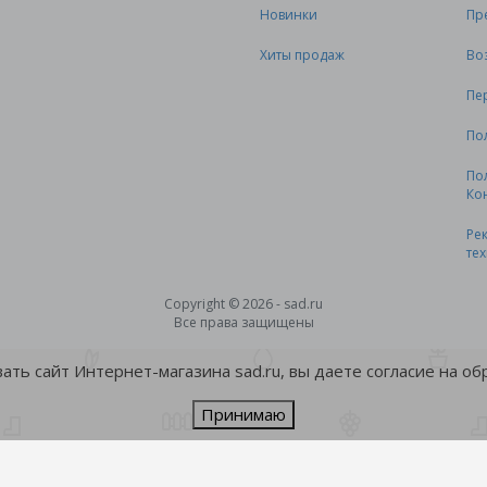
Новинки
Пр
Хиты продаж
Во
Пе
По
По
Ко
Ре
те
Copyright © 2026 - sad.ru
Все права защищены
ть сайт Интернет-магазина sad.ru, вы даете согласие на о
Принимаю