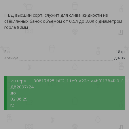
ПВД высший сорт, служит для слива жидкости из
стеклянных банок объемом от 0,5л до 3,0л с диаметром
горла 82мм
Вес
18 гр
Артикул
Д0708
Интерм
30817625_bff2_11e9_a22e_a4bf01384fa0_f_0
Д82097/24
до
02.06.29
г.: