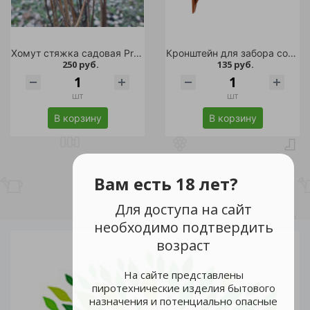
Хомут стяжка садовая Protex (комплект 4шт)
Кронштейн для забора собранный (3 шт комплект)
250 руб.
135 руб.
шт
шт
В корзину
В корзину
Вам есть 18 лет?
Для доступа на сайт
необходимо подтвердить
возраст
На сайте представлены
пиротехнические изделия бытового
назначения и потенциально опасные