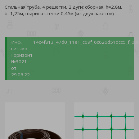
Стальная труба, 4 решетки, 2 дуги; сборная, h=2,8м,
b=1,25м, ширина стенки 0,45м (из двух пакетов)
Инф.
14c4f813_47d0_11e1_c69f_6c626d51dcc5_f_00
письмо
Горизонт
№3021
от
29.06.22: