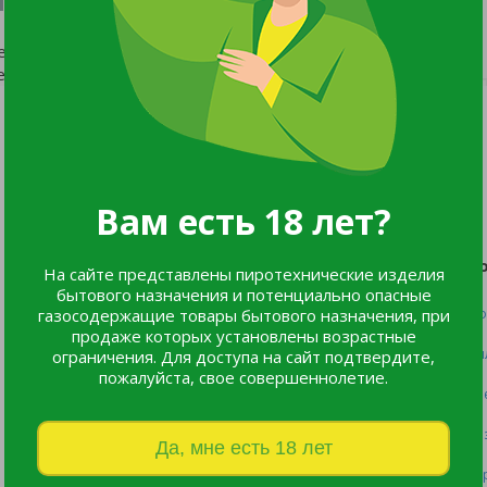
ествует.
еню сайта.
Мы в соцсетях:
Вам есть 18 лет?
Каталог
П
На сайте представлены пиротехнические изделия
бытового назначения и потенциально опасные
газосодержащие товары бытового назначения, при
Все товары
Оф
продаже которых установлены возрастные
Listok
Оп
ограничения. Для доступа на сайт подтвердите,
пожалуйста, свое совершеннолетие.
Новинки
Пр
Хиты продаж
Во
Да, мне есть 18 лет
Пе