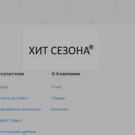
окупателю
О Компании
ерта
О нас
лата и доставка
Отзывы
едъявление претензии
Контакты
зврат товара
рсональные данные