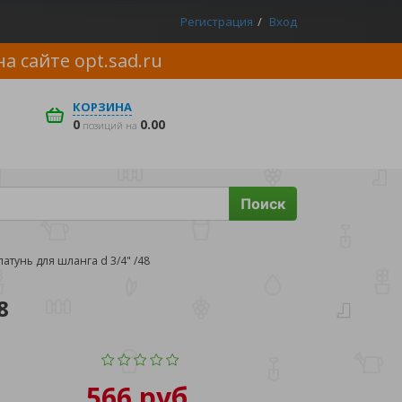
Регистрация
Вход
на сайте
opt.sad.ru
КОРЗИНА
0
0.00
позиций на
Поиск
тунь для шланга d 3/4" /48
8
566 руб.