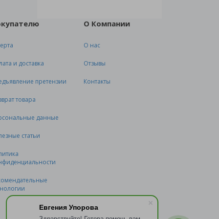
окупателю
О Компании
ерта
О нас
лата и доставка
Отзывы
едъявление претензии
Контакты
зврат товара
рсональные данные
лезные статьи
литика
нфиденциальности
комендательные
хнологии
Евгения Упорова
Здравствуйте! Готова помочь вам.