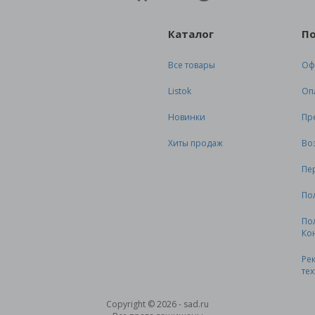
Каталог
П
Все товары
Оф
Listok
Оп
Новинки
Пр
Хиты продаж
Во
Пе
По
По
Ко
Ре
те
Copyright © 2026 - sad.ru