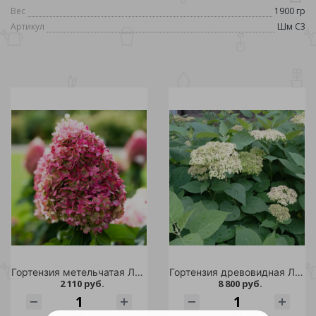
Вес
1900 гр
Артикул
Шм С3
Гортензия метельчатая Ливинг Пинки Промис С2 1шт /Living Pinky Promise
Гортензия древовидная Лайм Рики С20 1шт/Hydrangea arborescens LIME RICKEY
2 110 руб.
8 800 руб.
шт
шт