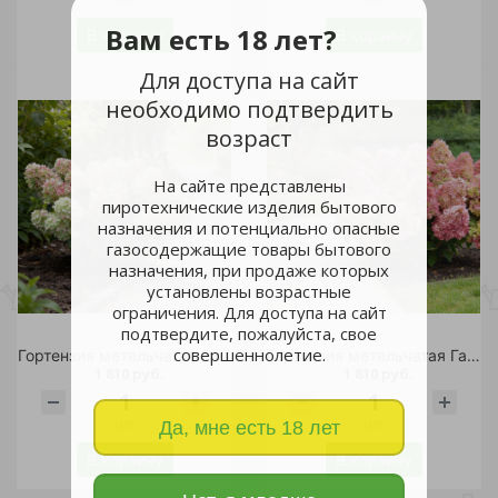
Вам есть 18 лет?
В корзину
В корзину
Для доступа на сайт
необходимо подтвердить
возраст
На сайте представлены
пиротехнические изделия бытового
назначения и потенциально опасные
газосодержащие товары бытового
назначения, при продаже которых
установлены возрастные
ограничения. Для доступа на сайт
подтвердите, пожалуйста, свое
совершеннолетие.
Гортензия метельчатая Гарден Лайтс Пинклайт С2 1шт /Garden Lights Pinklight
Гортензия метельчатая Гарден Лайтс Редлайт С2 1шт /Garden Lights Redlight
1 810 руб.
1 810 руб.
шт
шт
Да, мне есть 18 лет
В корзину
В корзину