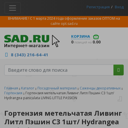
Регистрация
Вход
ВНИМАНИЕ ! С 1 марта 2024 года оформление заказов ОПТОМ на
сайте
opt.sad.ru
КОРЗИНА
0
0.00
позиций на
8 (343) 216-64-41
Главная
Каталог
Посадочный материал
Саженцы декоративных
Гортензия
Гортензия метельчатая Ливинг Литл Пэшин С3 1шт/
Hydrangea paniculata LIVING LITTLE PASSION
Гортензия метельчатая Ливинг
Литл Пэшин С3 1шт/ Hydrangea