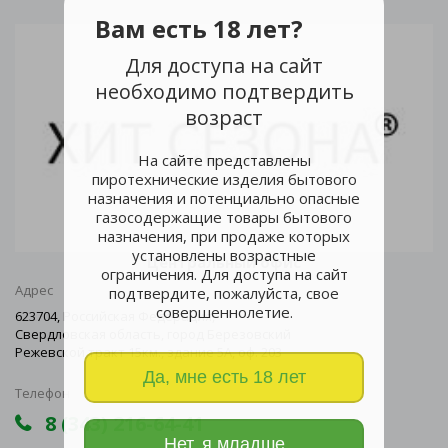
Вам есть 18 лет?
Для доступа на сайт
необходимо подтвердить
возраст
На сайте представлены
пиротехнические изделия бытового
назначения и потенциально опасные
газосодержащие товары бытового
назначения, при продаже которых
установлены возрастные
Центральный офис
ограничения. Для доступа на сайт
Адрес
подтвердите, пожалуйста, свое
совершеннолетие.
623704, Российская Федерация,
Свердловская область, город Березовский
Режевской тракт 15км., здание 5А, оф. 203
Да, мне есть 18 лет
Телефон
8 (343) 216-64-41
Нет, я младше