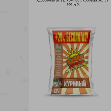
Удобрение БИУД компост, коровий 30л /1
866 руб.