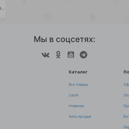
Удобрение БИУД Супер лепешка компост птичий 12л /6
Мы в соцсетях:
Каталог
П
Все товары
Оф
Listok
Оп
Новинки
Пр
Хиты продаж
Во
Пе