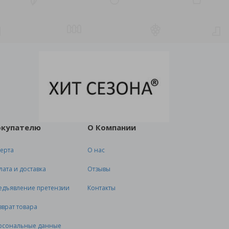
окупателю
О Компании
ерта
О нас
лата и доставка
Отзывы
едъявление претензии
Контакты
зврат товара
рсональные данные