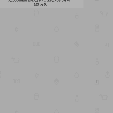
Удобрение БИУД КРС жидкое 5л /4
263 руб.